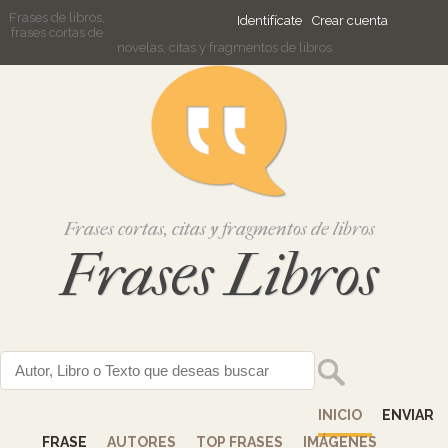
Frases de libros,
Identifícate
Crear cuenta
frases cortas de
novelas, citas y fragmentos de libros
Frases cortas, citas y fragmentos de libros
Frases Libros
INICIO
ENVIAR
FRASE
AUTORES
TOP FRASES
IMÁGENES