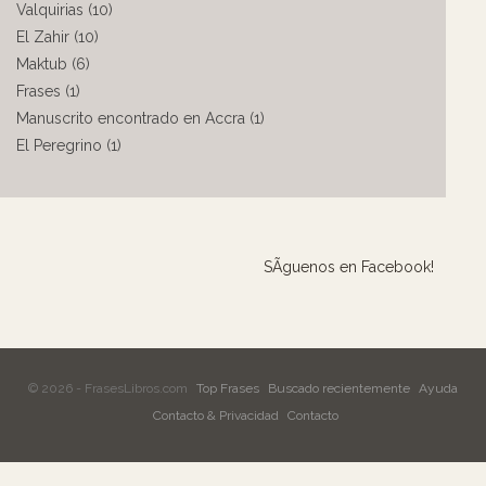
Valquirias (10)
El Zahir (10)
Maktub (6)
Frases (1)
Manuscrito encontrado en Accra (1)
El Peregrino (1)
SÃ­guenos en Facebook!
© 2026 - FrasesLibros.com
Top Frases
Buscado recientemente
Ayuda
Contacto & Privacidad
Contacto