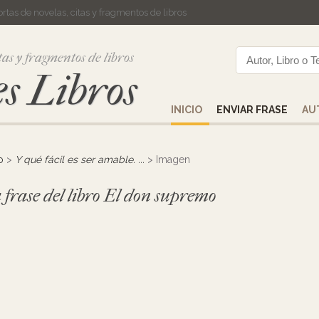
cortas de novelas, citas y fragmentos de libros
tas y fragmentos de libros
s Libros
INICIO
ENVIAR FRASE
AU
o
>
Y qué fácil es ser amable. ...
> Imagen
 frase del libro El don supremo