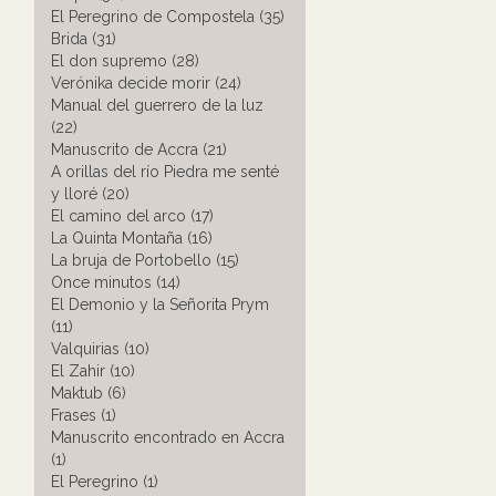
El Peregrino de Compostela (35)
Brida (31)
El don supremo (28)
Verónika decide morir (24)
Manual del guerrero de la luz
(22)
Manuscrito de Accra (21)
A orillas del río Piedra me senté
y lloré (20)
El camino del arco (17)
La Quinta Montaña (16)
La bruja de Portobello (15)
Once minutos (14)
El Demonio y la Señorita Prym
(11)
Valquirias (10)
El Zahir (10)
Maktub (6)
Frases (1)
Manuscrito encontrado en Accra
(1)
El Peregrino (1)