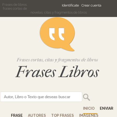
Frases de libros,
Identifícate
Crear cuenta
frases cortas de
novelas, citas y fragmentos de libros
Frases cortas, citas y fragmentos de libros
Frases Libros
INICIO
ENVIAR
FRASE
AUTORES
TOP FRASES
IMÁGENES