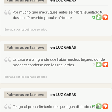
Palmeras en la nieve
en LUZ GABÁS
Por mucho que madrugues, antes se habrá levantado tu
+3
destino. (Proverbio popular africano)
Enviada por Isabel hace 10 años
Palmeras en la nieve
en LUZ GABÁS
La casa era tan grande que había muchos lugares donde
0
poder esconderse con los recuerdos.
Enviada por Isabel hace 10 años
Palmeras en la nieve
en LUZ GABÁS
+2
Tengo el presentimiento de que algún día todo encajará.