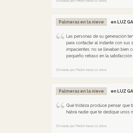
Enviada por Pedro hace 10 años
Palmeras en la nieve
en LUZ G
Las personas de su generación tení
para contactar al instante con sus 
impacientes: no se llevaban bien c
pequeño retraso en la satisfacción
Enviada por Pedro hace 10 años
Palmeras en la nieve
en LUZ G
Qué tristeza produce pensar que t
habrá nadie que te dedique unos m
Enviada por Pedro hace 10 años