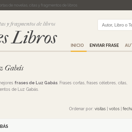
cortas de novelas, citas y fragmentos de libros
tas y fragmentos de libros
s Libros
INICIO
ENVIAR FRASE
AU
Luz Gabás
 mejores
frases de Luz Gabás
. Frases cortas, frases célebres, citas,
ientos de Luz Gabás.
Ordenar por:
visitas
|
votos
|
fech
ABÁS