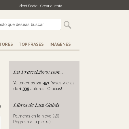
Identifícate
Crear cuenta
TORES
TOP FRASES
IMÁGENES
En FrasesLibros.com...
Ya tenemos
22,451
frases y citas
de
1,339
autores. ¡Gracias!
Libros de Luz Gabás
a
Palmeras en la nieve (56)
Regreso a tu piel (2)