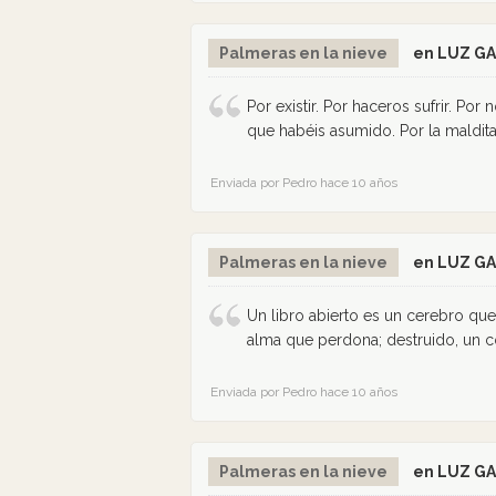
Palmeras en la nieve
en LUZ G
Por existir. Por haceros sufrir. Por
que habéis asumido. Por la maldita
Enviada por Pedro hace 10 años
Palmeras en la nieve
en LUZ G
Un libro abierto es un cerebro que
alma que perdona; destruido, un c
Enviada por Pedro hace 10 años
Palmeras en la nieve
en LUZ G