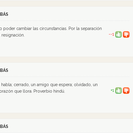
ABÁS
 no poder cambiar las circunstancias. Por la separación
--1
 resignación.
ABÁS
 habla; cerrado, un amigo que espera; olvidado, un
+1
orazón que llora. Proverbio hindú.
ABÁS