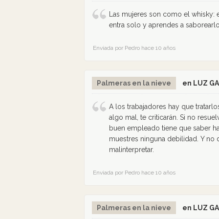
Las mujeres son como el whisky: e
entra solo y aprendes a saborearlo
Enviada por Pedro hace 10 años
Palmeras en la nieve
en LUZ G
A los trabajadores hay que tratarlo
algo mal, te criticarán. Si no resu
buen empleado tiene que saber hac
muestres ninguna debilidad. Y no 
malinterpretar.
Enviada por Pedro hace 10 años
Palmeras en la nieve
en LUZ G