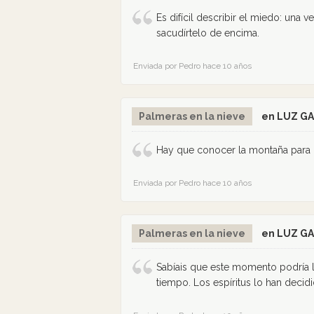
Es difícil describir el miedo: una
sacudírtelo de encima.
Enviada por Pedro hace 10 años
Palmeras en la nieve
en LUZ G
Hay que conocer la montaña para 
Enviada por Pedro hace 10 años
Palmeras en la nieve
en LUZ G
Sabíais que este momento podría ll
tiempo. Los espíritus lo han decid