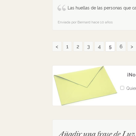
Las huellas de las personas que c
Enviada por Bernard hace 10 años
<
1
2
3
4
5
6
>
¡No
Quier
Añadir una frase de Lu