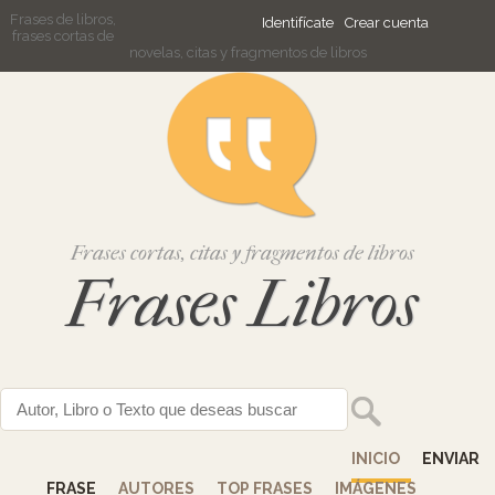
Frases de libros,
Identifícate
Crear cuenta
frases cortas de
novelas, citas y fragmentos de libros
Frases cortas, citas y fragmentos de libros
Frases Libros
INICIO
ENVIAR
FRASE
AUTORES
TOP FRASES
IMÁGENES