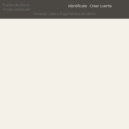
Frases de libros,
Identifícate
Crear cuenta
frases cortas de
novelas, citas y fragmentos de libros