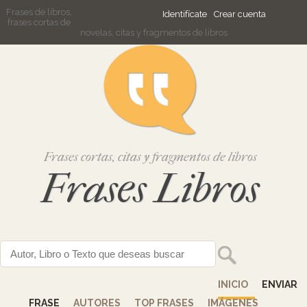
Frases de libros,
Identifícate
Crear cuenta
frases cortas de
novelas, citas y fragmentos de libros
Frases cortas, citas y fragmentos de libros
Frases Libros
INICIO
ENVIAR
FRASE
AUTORES
TOP FRASES
IMÁGENES