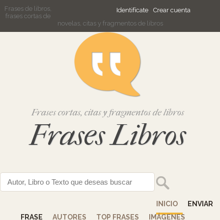
Frases de libros,
Identifícate
Crear cuenta
frases cortas de
novelas, citas y fragmentos de libros
Frases cortas, citas y fragmentos de libros
Frases Libros
INICIO
ENVIAR
FRASE
AUTORES
TOP FRASES
IMÁGENES