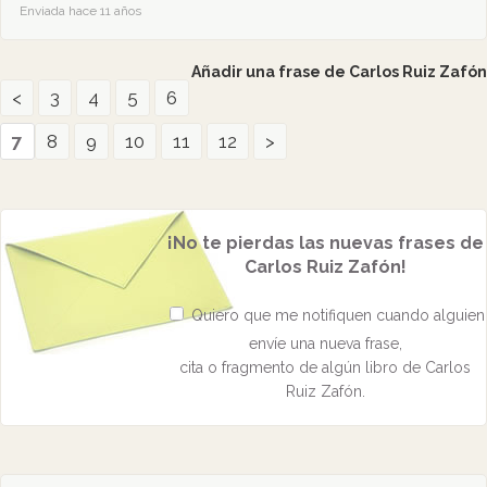
Enviada hace 11 años
Añadir una frase de Carlos Ruiz Zafón
<
3
4
5
6
7
8
9
10
11
12
>
¡No te pierdas las nuevas frases de
Carlos Ruiz Zafón!
Quiero que me notifiquen cuando alguien
envíe una nueva frase,
cita o fragmento de algún libro de Carlos
Ruiz Zafón.