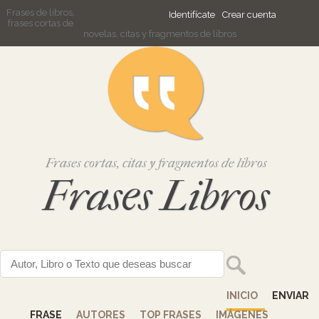
Frases de libros,
Identifícate
Crear cuenta
frases cortas de
novelas, citas y fragmentos de libros
Frases cortas, citas y fragmentos de libros
Frases Libros
INICIO
ENVIAR
FRASE
AUTORES
TOP FRASES
IMÁGENES