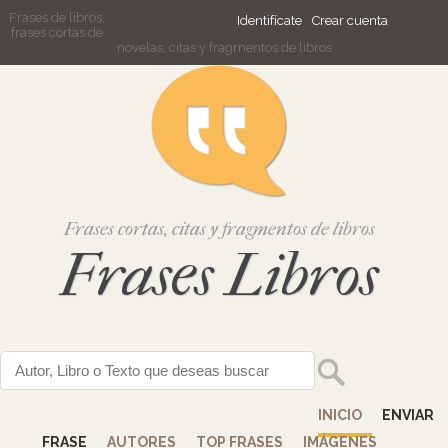
Frases de libros,
Identifícate
Crear cuenta
frases cortas de
novelas, citas y fragmentos de libros
Frases cortas, citas y fragmentos de libros
Frases Libros
INICIO
ENVIAR
FRASE
AUTORES
TOP FRASES
IMÁGENES