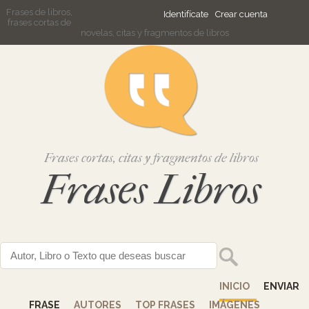
Frases de libros,
Identifícate
Crear cuenta
frases cortas de
novelas, citas y fragmentos de libros
Frases cortas, citas y fragmentos de libros
Frases Libros
INICIO
ENVIAR
FRASE
AUTORES
TOP FRASES
IMÁGENES