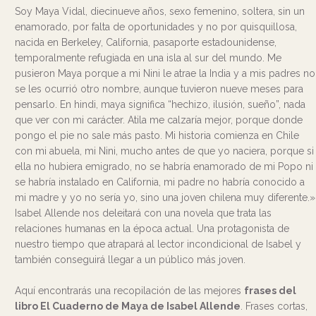
Soy Maya Vidal, diecinueve años, sexo femenino, soltera, sin un
enamorado, por falta de oportunidades y no por quisquillosa,
nacida en Berkeley, California, pasaporte estadounidense,
temporalmente refugiada en una isla al sur del mundo. Me
pusieron Maya porque a mi Nini le atrae la India y a mis padres no
se les ocurrió otro nombre, aunque tuvieron nueve meses para
pensarlo. En hindi, maya significa “hechizo, ilusión, sueño”, nada
que ver con mi carácter. Atila me calzaría mejor, porque donde
pongo el pie no sale más pasto. Mi historia comienza en Chile
con mi abuela, mi Nini, mucho antes de que yo naciera, porque si
ella no hubiera emigrado, no se habría enamorado de mi Popo ni
se habría instalado en California, mi padre no habría conocido a
mi madre y yo no sería yo, sino una joven chilena muy diferente.»
Isabel Allende nos deleitará con una novela que trata las
relaciones humanas en la época actual. Una protagonista de
nuestro tiempo que atrapará al lector incondicional de Isabel y
también conseguirá llegar a un público más joven.
Aquí encontrarás una recopilación de las mejores
frases del
libro El Cuaderno de Maya de Isabel Allende
. Frases cortas,