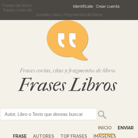
Frases de libros,
Identifícate
Crear cuenta
frases cortas de
novelas, citas y fragmentos de libros
Frases cortas, citas y fragmentos de libros
Frases Libros
INICIO
ENVIAR
FRASE
AUTORES
TOP FRASES
IMÁGENES