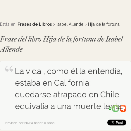
Estás en:
Frases de Libros
>
Isabel Allende
>
Hija de la fortuna
Frase del libro Hija de la fortuna de Isabel
Allende
La vida , como él la entendía,
estaba en California;
quedarse atrapado en Chile
equivalía a una muerte lenta.
+2
Enviada por Nuria hace 10 años