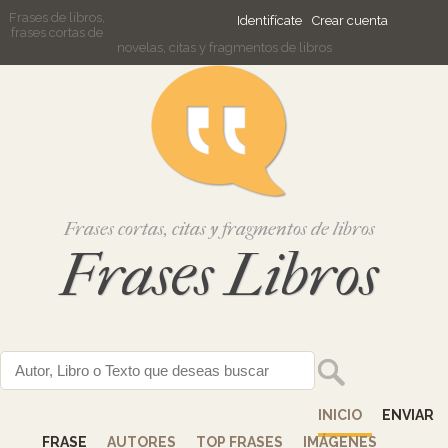
Frases de libros,
Identifícate
Crear cuenta
frases cortas de
novelas, citas y fragmentos de libros
Frases cortas, citas y fragmentos de libros
Frases Libros
INICIO
ENVIAR
FRASE
AUTORES
TOP FRASES
IMÁGENES