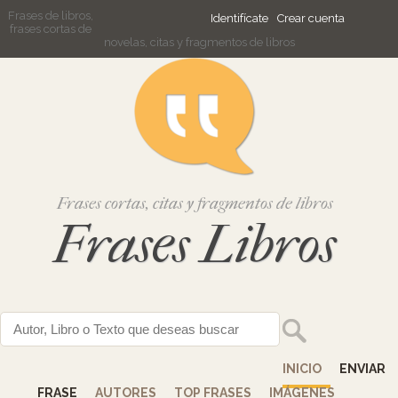
Frases de libros,
Identifícate
Crear cuenta
frases cortas de
novelas, citas y fragmentos de libros
Frases cortas, citas y fragmentos de libros
Frases Libros
INICIO
ENVIAR
FRASE
AUTORES
TOP FRASES
IMÁGENES