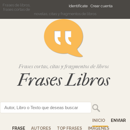
Frases de libros,
Identifícate
Crear cuenta
frases cortas de
novelas, citas y fragmentos de libros
Frases cortas, citas y fragmentos de libros
Frases Libros
INICIO
ENVIAR
FRASE
AUTORES
TOP FRASES
IMÁGENES