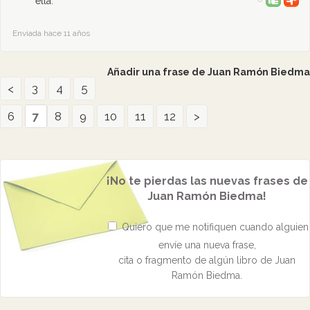
ella.
Enviada hace 11 años
Añadir una frase de Juan Ramón Biedma
<
3
4
5
6
7
8
9
10
11
12
>
¡No te pierdas las nuevas frases de
Juan Ramón Biedma!
Quiero que me notifiquen cuando alguien
envíe una nueva frase,
cita o fragmento de algún libro de Juan
Ramón Biedma.