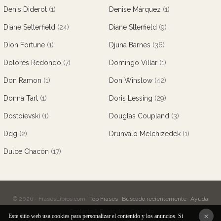
Denis Diderot
(1)
Denise Márquez
(1)
Diane Setterfield
(24)
Diane Stterfield
(9)
Dion Fortune
(1)
Djuna Barnes
(36)
Dolores Redondo
(7)
Domingo Villar
(1)
Don Ramon
(1)
Don Winslow
(42)
Donna Tart
(1)
Doris Lessing
(29)
Dostoievski
(1)
Douglas Coupland
(3)
Dqg
(2)
Drunvalo Melchizedek
(1)
Dulce Chacón
(17)
© 2026 - FrasesLibros.com
Top Frases
Buscado recientemente
Ayuda
Contacto & Privacidad
Contacto
×
Este sitio web usa cookies para personalizar el contenido y los anuncios. Si