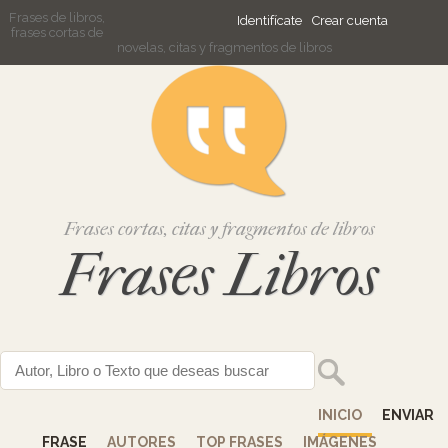
Frases de libros,
Identifícate
Crear cuenta
frases cortas de
novelas, citas y fragmentos de libros
Frases cortas, citas y fragmentos de libros
Frases Libros
INICIO
ENVIAR
FRASE
AUTORES
TOP FRASES
IMÁGENES