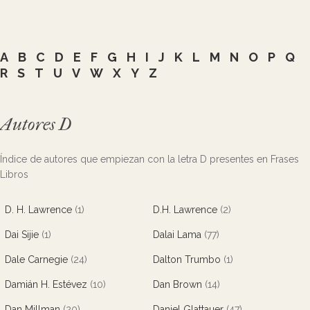
A
B
C
D
E
F
G
H
I
J
K
L
M
N
O
P
Q
R
S
T
U
V
W
X
Y
Z
Autores D
Índice de autores que empiezan con la letra D presentes en Frases
Libros
D. H. Lawrence
(1)
D.H. Lawrence
(2)
Dai Sijie
(1)
Dalai Lama
(77)
Dale Carnegie
(24)
Dalton Trumbo
(1)
Damián H. Estévez
(10)
Dan Brown
(14)
Dan Millman
(20)
Daniel Glattauer
(47)