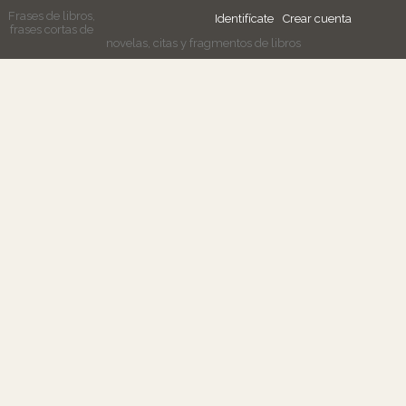
Frases de libros,
Identifícate
Crear cuenta
frases cortas de
novelas, citas y fragmentos de libros