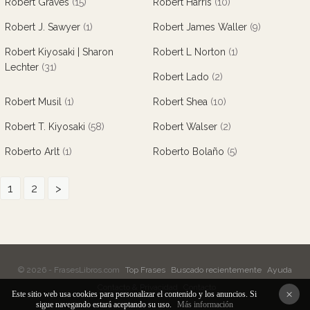
Robert Graves
(15)
Robert Harris
(10)
Robert J. Sawyer
(1)
Robert James Waller
(9)
Robert Kiyosaki | Sharon
Robert L Norton
(1)
Lechter
(31)
Robert Lado
(2)
Robert Musil
(1)
Robert Shea
(10)
Robert T. Kiyosaki
(58)
Robert Walser
(2)
Roberto Arlt
(1)
Roberto Bolaño
(5)
1
2
>
© 2026 - FrasesLibros.com
Top Frases
Buscado recientemente
Ayuda
Contacto & Privacidad
Contacto
×
Este sitio web usa cookies para personalizar el contenido y los anuncios. Si
sigue navegando estará aceptando su uso.
Más información