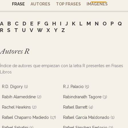
FRASE
AUTORES
TOP FRASES
IMÁGENES
A
B
C
D
E
F
G
H
I
J
K
L
M
N
O
P
Q
R
S
T
U
V
W
X
Y
Z
Autores R
Índice de autores que empiezan con la letra R presentes en Frases
Libros
R.D. Digory
(1)
R.J. Palacio
(5)
Rabih Alameddine
(2)
Rabindranath Tagore
(3)
Rachel Hawkins
(2)
Rafael Barrett
(4)
Rafael Chaparro Madiedo
(17)
Rafael García Maldonado
(1)
Rafael Sabatini
(1)
Rafael Sánchez Ferlosio
(2)