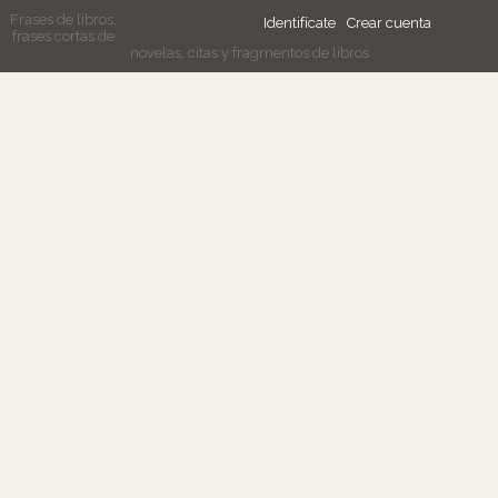
Frases de libros,
Identifícate
Crear cuenta
frases cortas de
novelas, citas y fragmentos de libros