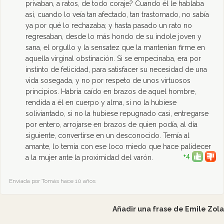
privaban, a ratos, de todo coraje? Cuando él le hablaba
así, cuando lo veía tan afectado, tan trastornado, no sabía
ya por qué lo rechazaba; y hasta pasado un rato no
regresaban, desde lo más hondo de su índole joven y
sana, el orgullo y la sensatez que la mantenían firme en
aquella virginal obstinación. Si se empecinaba, era por
instinto de felicidad, para satisfacer su necesidad de una
vida sosegada, y no por respeto de unos virtuosos
principios. Habría caído en brazos de aquel hombre,
rendida a él en cuerpo y alma, si no la hubiese
soliviantado, si no la hubiese repugnado casi, entregarse
por entero, arrojarse en brazos de quien podía, al día
siguiente, convertirse en un desconocido. Temía al
amante, lo temía con ese loco miedo que hace palidecer
+4
a la mujer ante la proximidad del varón.
Enviada por Tomás hace 10 años
Añadir una frase de Emile Zola