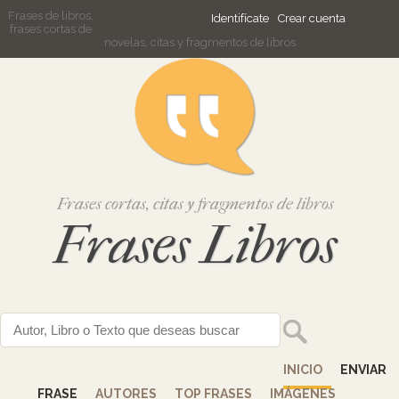
Frases de libros,
Identifícate
Crear cuenta
frases cortas de
novelas, citas y fragmentos de libros
Frases cortas, citas y fragmentos de libros
Frases Libros
INICIO
ENVIAR
FRASE
AUTORES
TOP FRASES
IMÁGENES