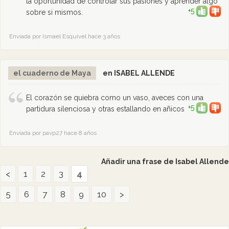
la oportunidad de controlar sus pasiones y aprender algo
+5
sobre si mismos.
Enviada por Ismael Esquivel hace 3 años
el cuaderno de Maya
en ISABEL ALLENDE
El corazón se quiebra como un vaso, aveces con una
+5
partidura silenciosa y otras estallando en añicos
Enviada por pavp27 hace 8 años
Añadir una frase de Isabel Allende
<
1
2
3
4
5
6
7
8
9
10
>