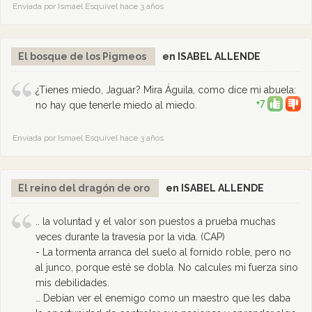
Enviada por Ismael Esquivel hace 3 años
El bosque de los Pigmeos
en ISABEL ALLENDE
¿Tienes miedo, Jaguar? Mira Águila, como dice mi abuela:
+7
no hay que tenerle miedo al miedo.
Enviada por Ismael Esquivel hace 3 años
El reino del dragón de oro
en ISABEL ALLENDE
.. la voluntad y el valor son puestos a prueba muchas
veces durante la travesía por la vida. (CAP)
- La tormenta arranca del suelo al fornido roble, pero no
al junco, porque esté se dobla. No calcules mi fuerza sino
mis debilidades.
… Debían ver el enemigo como un maestro que les daba