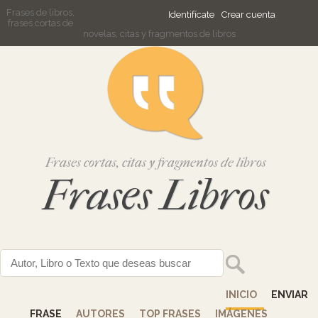
Frases de libros,
Identifícate
Crear cuenta
frases cortas de
novelas, citas y fragmentos de libros
Frases cortas, citas y fragmentos de libros
Frases Libros
INICIO
ENVIAR
FRASE
AUTORES
TOP FRASES
IMÁGENES