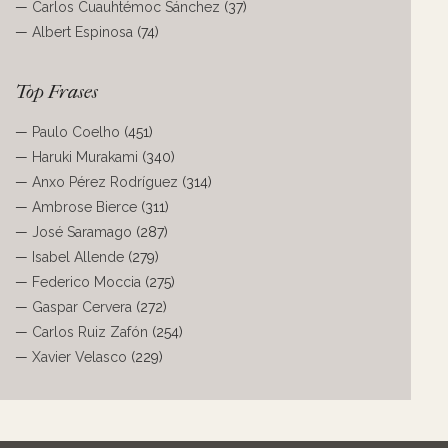
—
Carlos Cuauhtémoc Sánchez
(37)
—
Albert Espinosa
(74)
Top Frases
—
Paulo Coelho
(451)
—
Haruki Murakami
(340)
—
Anxo Pérez Rodríguez
(314)
—
Ambrose Bierce
(311)
—
José Saramago
(287)
—
Isabel Allende
(279)
—
Federico Moccia
(275)
—
Gaspar Cervera
(272)
—
Carlos Ruiz Zafón
(254)
—
Xavier Velasco
(229)