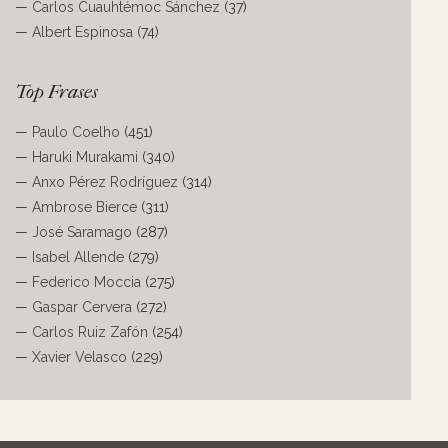
—
Carlos Cuauhtémoc Sánchez
(37)
—
Albert Espinosa
(74)
Top Frases
—
Paulo Coelho
(451)
—
Haruki Murakami
(340)
—
Anxo Pérez Rodríguez
(314)
—
Ambrose Bierce
(311)
—
José Saramago
(287)
—
Isabel Allende
(279)
—
Federico Moccia
(275)
—
Gaspar Cervera
(272)
—
Carlos Ruiz Zafón
(254)
—
Xavier Velasco
(229)