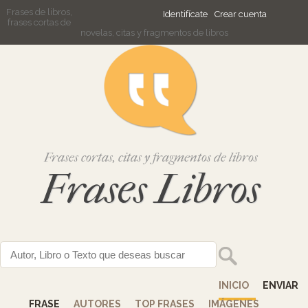
Frases de libros,
Identifícate
Crear cuenta
frases cortas de
novelas, citas y fragmentos de libros
Frases cortas, citas y fragmentos de libros
Frases Libros
INICIO
ENVIAR
FRASE
AUTORES
TOP FRASES
IMÁGENES