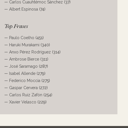
—
Carlos Cuauhtémoc Sánchez
(37)
—
Albert Espinosa
(74)
Top Frases
—
Paulo Coelho
(451)
—
Haruki Murakami
(340)
—
Anxo Pérez Rodríguez
(314)
—
Ambrose Bierce
(311)
—
José Saramago
(287)
—
Isabel Allende
(279)
—
Federico Moccia
(275)
—
Gaspar Cervera
(272)
—
Carlos Ruiz Zafón
(254)
—
Xavier Velasco
(229)