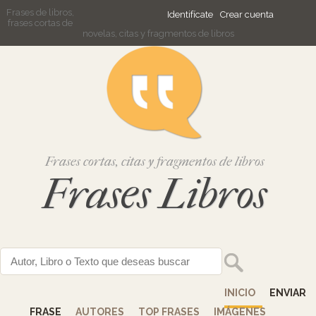
Frases de libros,
Identifícate
Crear cuenta
frases cortas de
novelas, citas y fragmentos de libros
Frases cortas, citas y fragmentos de libros
Frases Libros
INICIO
ENVIAR
FRASE
AUTORES
TOP FRASES
IMÁGENES